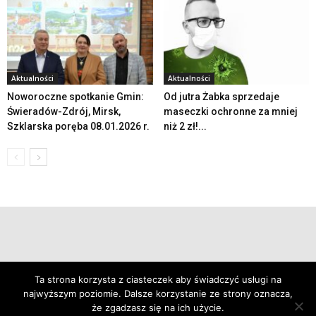
Aktualności
Aktualności
Noworoczne spotkanie Gmin:
Od jutra Żabka sprzedaje
Świeradów-Zdrój, Mirsk,
maseczki ochronne za mniej
Szklarska poręba 08.01.2026 r.
niż 2 zł!...
© 2019 24swieradow.pl
Ta strona korzysta z ciasteczek aby świadczyć usługi na
najwyższym poziomie. Dalsze korzystanie ze strony oznacza,
że zgadzasz się na ich użycie.