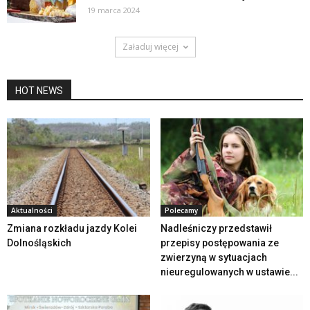
19 marca 2024
Załaduj więcej
HOT NEWS
Aktualności
Polecamy
Zmiana rozkładu jazdy Kolei
Nadleśniczy przedstawił
Dolnośląskich
przepisy postępowania ze
zwierzyną w sytuacjach
nieuregulowanych w ustawie...