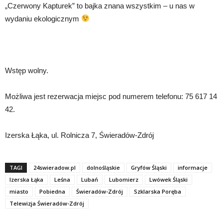
„Czerwony Kapturek” to bajka znana wszystkim – u nas w
wydaniu ekologicznym
Wstęp wolny.
Możliwa jest rezerwacja miejsc pod numerem telefonu: 75 617 14
42.
Izerska Łąka, ul. Rolnicza 7, Świeradów-Zdrój
TAGI
24swieradow.pl
dolnośląskie
Gryfów Śląski
informacje
Izerska Łąka
Leśna
Lubań
Lubomierz
Lwówek Śląski
miasto
Pobiedna
Świeradów-Zdrój
Szklarska Poręba
Telewizja Świeradów-Zdrój