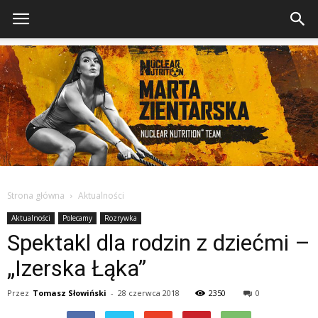
Strona główna
Aktualności
Aktualności
Polecamy
Rozrywka
Spektakl dla rodzin z dziećmi –
„Izerska Łąka”
Przez
Tomasz Słowiński
-
28 czerwca 2018
2350
0