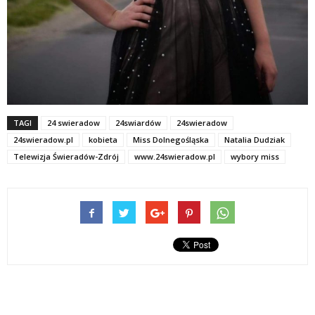
TAGI
24 swieradow
24swiardów
24swieradow
24swieradow.pl
kobieta
Miss Dolnegośląska
Natalia Dudziak
Telewizja Świeradów-Zdrój
www.24swieradow.pl
wybory miss