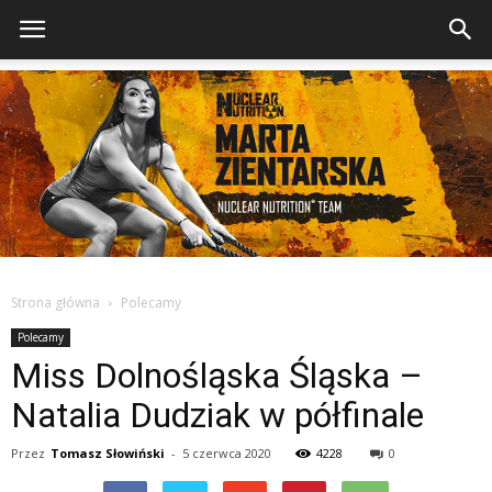
Strona główna
Polecamy
Polecamy
Miss Dolnośląska Śląska –
Natalia Dudziak w półfinale
Przez
Tomasz Słowiński
-
5 czerwca 2020
4228
0