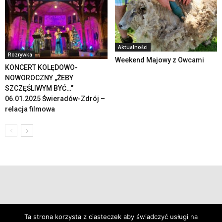
Aktualności
Rozrywka
Weekend Majowy z Owcami
KONCERT KOLĘDOWO-
NOWOROCZNY „ŻEBY
SZCZĘŚLIWYM BYĆ…”
06.01.2025 Świeradów-Zdrój –
relacja filmowa
© 2019 24swieradow.pl
Ta strona korzysta z ciasteczek aby świadczyć usługi na