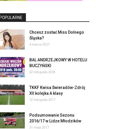
POPULARNE
Chcesz zostać Miss Dolnego
Śląska?
4 marca 2021
BAL ANDRZEJKOWY W HOTELU
BUCZYŃSKI
22 listopada 2018
TKKF Kwisa Świeradów-Zdrój
XII kolejka A klasy
12 listopada 2017
Podsumowanie Sezonu
2016/17 w Lidze Młodzików
31 maja 2017