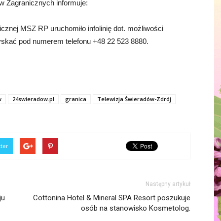
w Zagranicznych informuje:
cznej MSZ RP uruchomiło infolinię dot. możliwości
yskać pod numerem telefonu +48 22 523 8880.
w
24swieradow.pl
granica
Telewizja Świeradów-Zdrój
tter
Następny artykuł
ju
Cottonina Hotel & Mineral SPA Resort poszukuje
osób na stanowisko Kosmetolog.