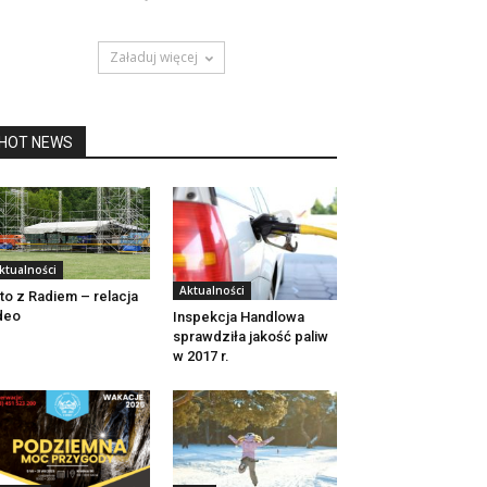
Załaduj więcej
HOT NEWS
ktualności
Aktualności
to z Radiem – relacja
deo
Inspekcja Handlowa
sprawdziła jakość paliw
w 2017 r.