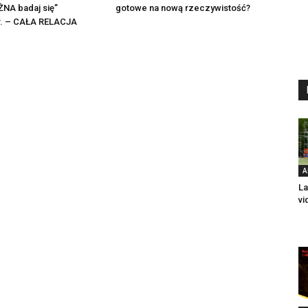
NA badaj się”
gotowe na nową rzeczywistość?
 r. – CAŁA RELACJA
A
La
vi