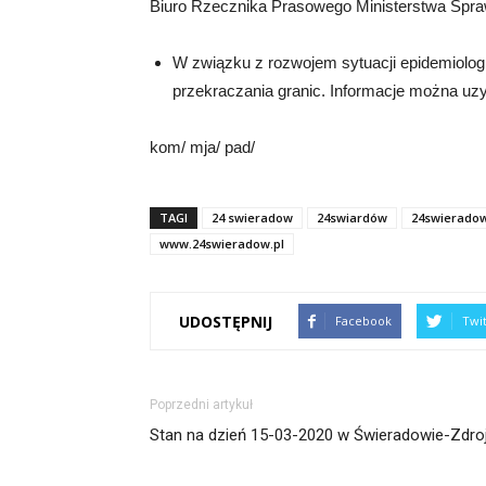
Biuro Rzecznika Prasowego Ministerstwa Spra
W związku z rozwojem sytuacji epidemiologi
przekraczania granic. Informacje można uz
kom/ mja/ pad/
TAGI
24 swieradow
24swiardów
24swierado
www.24swieradow.pl
UDOSTĘPNIJ
Facebook
Twi
Poprzedni artykuł
Stan na dzień 15-03-2020 w Świeradowie-Zdro