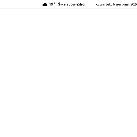
C
19
czwartek, 6 sierpnia, 202
Świeradów-Zdrój