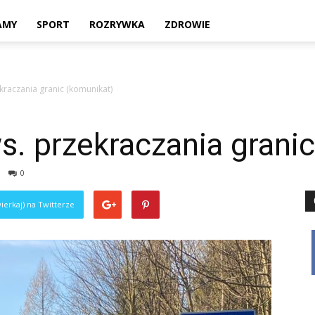
Twoje
AMY
SPORT
ROZRYWKA
ZDROWIE
ekraczania granic (komunikat)
lokalne
ws. przekraczania grani
0
źródło
ierkaj) na Twitterze
informacji