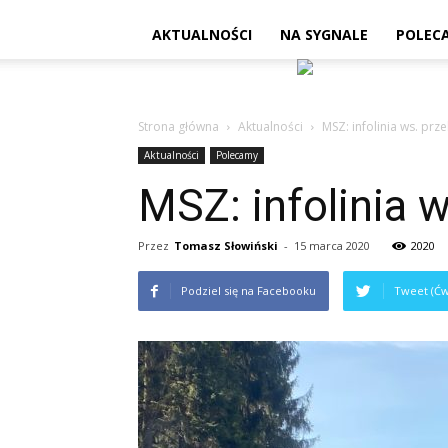
AKTUALNOŚCI
NA SYGNALE
POLEC
Strona główna
Aktualności
MSZ: infolinia ws. prz
Aktualności
Polecamy
MSZ: infolinia 
Przez
Tomasz Słowiński
-
15 marca 2020
2020
Podziel się na Facebooku
Tweet (Ćw