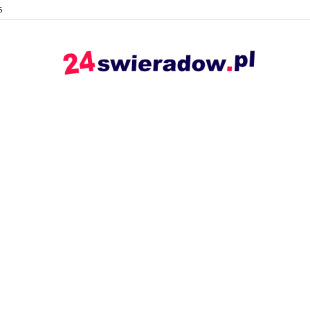
6
24swieradow.pl
–