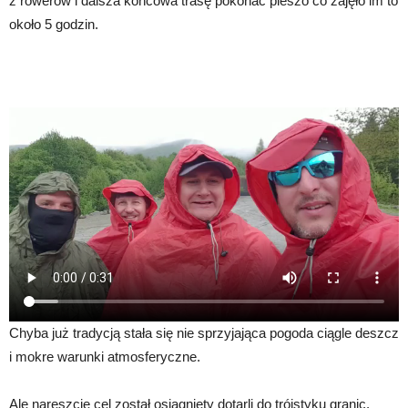
z rowerów i dalsza końcowa trasę pokonać pieszo co zajęło im to
około 5 godzin.
Chyba już tradycją stała się nie sprzyjająca pogoda ciągle deszcz
i mokre warunki atmosferyczne.
Ale nareszcie cel został osiągnięty dotarli do trójstyku granic.