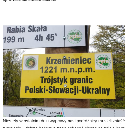
Niestety w ostatnim dniu wyprawy nasi podróżnicy musieli zsiąść