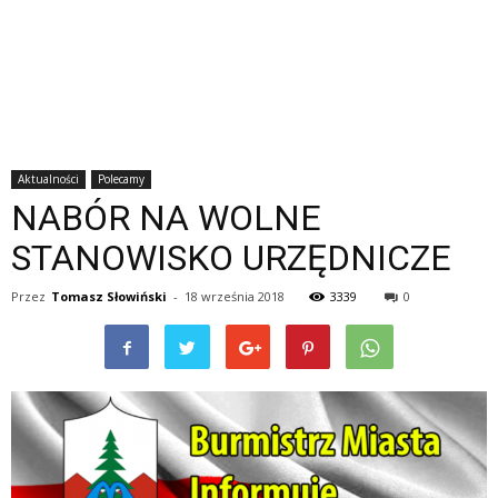
Aktualności
Polecamy
NABÓR NA WOLNE
STANOWISKO URZĘDNICZE
Przez
Tomasz Słowiński
-
18 września 2018
3339
0