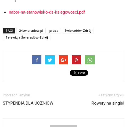
nabor-na-stanowisko-ds-ksiegowosci.pdf
TAGI
24swieradow.pl
praca
Świeradów-Zdrój
Telewizja Świeradów-Zdrój
Poprzedni artykuł
Następny artykuł
STYPENDIA DLA UCZNIÓW
Rowery na single!