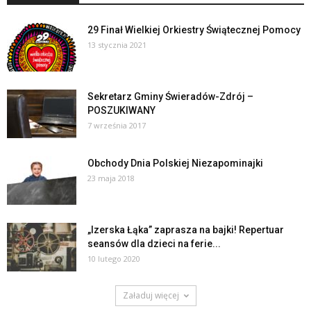
29 Finał Wielkiej Orkiestry Świątecznej Pomocy
13 stycznia 2021
Sekretarz Gminy Świeradów-Zdrój –
POSZUKIWANY
7 września 2017
Obchody Dnia Polskiej Niezapominajki
23 maja 2018
„Izerska Łąka” zaprasza na bajki! Repertuar
seansów dla dzieci na ferie...
10 lutego 2020
Załaduj więcej