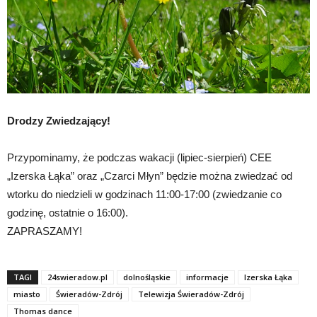
Drodzy Zwiedzający!
Przypominamy, że podczas wakacji (lipiec-sierpień) CEE
„Izerska Łąka” oraz „Czarci Młyn” będzie można zwiedzać od
wtorku do niedzieli w godzinach 11:00-17:00 (zwiedzanie co
godzinę, ostatnie o 16:00).
ZAPRASZAMY!
TAGI
24swieradow.pl
dolnośląskie
informacje
Izerska Łąka
miasto
Świeradów-Zdrój
Telewizja Świeradów-Zdrój
Thomas dance