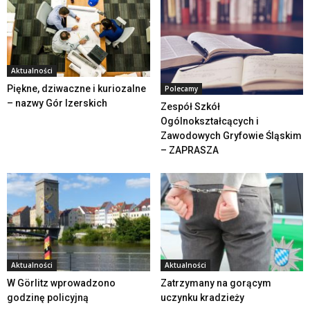
Aktualności
Piękne, dziwaczne i kuriozalne
Polecamy
– nazwy Gór Izerskich
Zespół Szkół
Ogólnokształcących i
Zawodowych Gryfowie Śląskim
– ZAPRASZA
Aktualności
Aktualności
W Görlitz wprowadzono
Zatrzymany na gorącym
godzinę policyjną
uczynku kradzieży