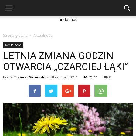
undefined
Strona główna
Aktualności
Aktualności
LETNIA ZMIANA GODZIN
OTWARCIA „CZARCIEJ ŁĄKI”
Przez
Tomasz Słowiński
-
28 czerwca 2017
2177
0