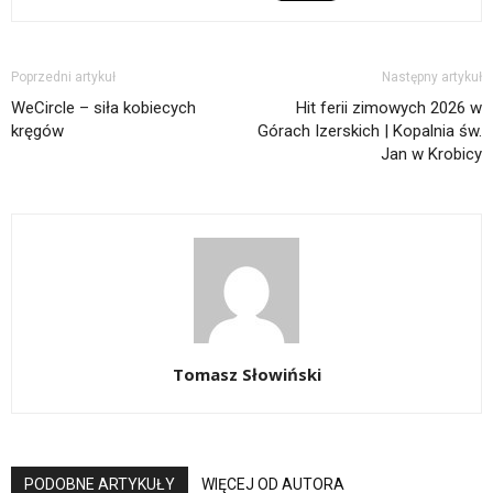
Poprzedni artykuł
Następny artykuł
WeCircle – siła kobiecych
Hit ferii zimowych 2026 w
kręgów
Górach Izerskich | Kopalnia św.
Jan w Krobicy
Tomasz Słowiński
PODOBNE ARTYKUŁY
WIĘCEJ OD AUTORA