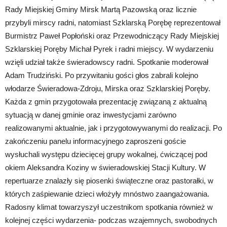
Rady Miejskiej Gminy Mirsk Martą Pazowską oraz licznie
przybyli mirscy radni, natomiast Szklarską Porębę reprezentował
Burmistrz Paweł Popłoński oraz Przewodniczący Rady Miejskiej
Szklarskiej Poręby Michał Pyrek i radni miejscy. W wydarzeniu
wzięli udział także świeradowscy radni. Spotkanie moderował
Adam Trudziński. Po przywitaniu gości głos zabrali kolejno
włodarze Świeradowa-Zdroju, Mirska oraz Szklarskiej Poręby.
Każda z gmin przygotowała prezentację związaną z aktualną
sytuacją w danej gminie oraz inwestycjami zarówno
realizowanymi aktualnie, jak i przygotowywanymi do realizacji. Po
zakończeniu panelu informacyjnego zaproszeni goście
wysłuchali występu dziecięcej grupy wokalnej, ćwiczącej pod
okiem Aleksandra Koziny w świeradowskiej Stacji Kultury. W
repertuarze znalazły się piosenki świąteczne oraz pastorałki, w
których zaśpiewanie dzieci włożyły mnóstwo zaangażowania.
Radosny klimat towarzyszył uczestnikom spotkania również w
kolejnej części wydarzenia- podczas wzajemnych, swobodnych