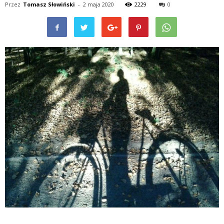
Przez
Tomasz Słowiński
-
2 maja 2020
2229
0