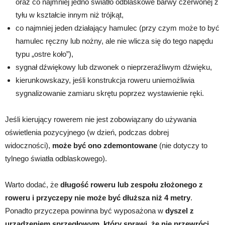
oraz co najmniej jedno światło odblaskowe barwy czerwonej z
tyłu w kształcie innym niż trójkąt,
co najmniej jeden działający hamulec (przy czym może to być
hamulec ręczny lub nożny, ale nie wlicza się do tego napędu
typu „ostre koło”),
sygnał dźwiękowy lub dzwonek o nieprzeraźliwym dźwięku,
kierunkowskazy, jeśli konstrukcja roweru uniemożliwia
sygnalizowanie zamiaru skrętu poprzez wystawienie ręki.
Jeśli kierujący rowerem nie jest zobowiązany do używania
oświetlenia pozycyjnego (w dzień, podczas dobrej
widoczności),
może być ono zdemontowane
(nie dotyczy to
tylnego światła odblaskowego).
Warto dodać, że
długość roweru lub zespołu złożonego z
roweru i przyczepy nie może być dłuższa niż 4 metry
.
Ponadto przyczepa powinna być wyposażona w
dyszel z
urządzeniem sprzęgłowym, który sprawi, że nie przewróci