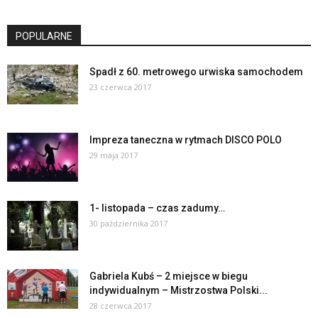
POPULARNE
Spadł z 60. metrowego urwiska samochodem
23 czerwca 2017
Impreza taneczna w rytmach DISCO POLO
29 maja 2017
1- listopada – czas zadumy…
30 października 2017
Gabriela Kubś – 2 miejsce w biegu
indywidualnym – Mistrzostwa Polski...
28 czerwca 2017