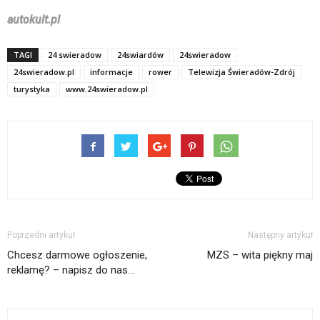
autokult.pl
TAGI
24 swieradow
24swiardów
24swieradow
24swieradow.pl
informacje
rower
Telewizja Świeradów-Zdrój
turystyka
www.24swieradow.pl
Poprzedni artykuł
Następny artykuł
Chcesz darmowe ogłoszenie,
MZS – wita piękny maj
reklamę? – napisz do nas…