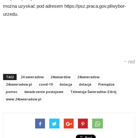
można uzyskać pod adresem https://psz.praca.gov.pl/wybor-
urzedu.
– red
TAGI
24 swieradow
24swiardów
24swieradow
24swieradow.pl
covid-19
dotacja
dotacje
Pieniądze
pomoc
świadczenie postojowe
Telewizja Świeradów-Zdrój
www.24swieradow.pl