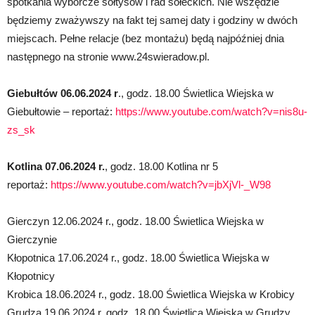
spotkania wyborcze sołtysów i rad sołeckich. Nie wszędzie
będziemy zważywszy na fakt tej samej daty i godziny w dwóch
miejscach. Pełne relacje (bez montażu) będą najpóźniej dnia
następnego na stronie www.24swieradow.pl.
Giebułtów 06.06.2024 r
., godz. 18.00 Świetlica Wiejska w
Giebułtowie – reportaż:
https://www.youtube.com/watch?v=nis8u-
zs_sk
Kotlina 07.06.2024 r.
, godz. 18.00 Kotlina nr 5
reportaż:
https://www.youtube.com/watch?v=jbXjVl-_W98
Gierczyn 12.06.2024 r., godz. 18.00 Świetlica Wiejska w
Gierczynie
Kłopotnica 17.06.2024 r., godz. 18.00 Świetlica Wiejska w
Kłopotnicy
Krobica 18.06.2024 r., godz. 18.00 Świetlica Wiejska w Krobicy
Grudza 19.06.2024 r. godz. 18.00 Świetlica Wiejska w Grudzy