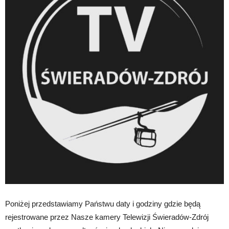
Poniżej przedstawiamy Państwu daty i godziny gdzie będą
rejestrowane przez Nasze kamery Telewizji Świeradów-Zdrój