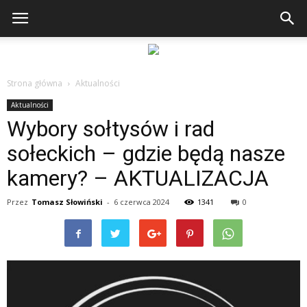
Strona główna
Aktualności
Aktualności
Wybory sołtysów i rad
sołeckich – gdzie będą nasze
kamery? – AKTUALIZACJA
Przez
Tomasz Słowiński
-
6 czerwca 2024
1341
0