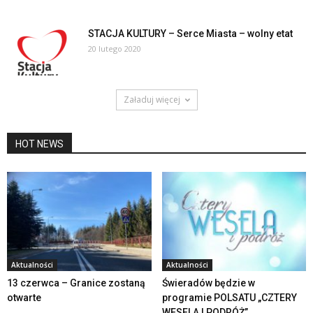
STACJA KULTURY – Serce Miasta – wolny etat
20 lutego 2020
Załaduj więcej
HOT NEWS
Aktualności
Aktualności
13 czerwca – Granice zostaną
Świeradów będzie w
otwarte
programie POLSATU „CZTERY
WESELA I PODRÓŻ”