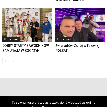
Aktualności
Aktualności
DOBRY STARTY ZAWODNIKÓW
Świeradów-Zdrój w Telewizji
SAMURAJA W BOGATYNI…
POLSAT
© 2019 24swieradow.pl
Ta strona korzysta z ciasteczek aby świadczyć usługi na