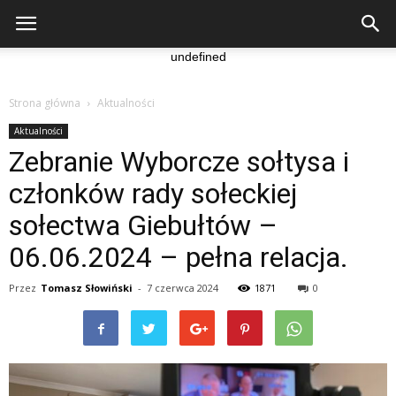
undefined
Strona główna
Aktualności
Aktualności
Zebranie Wyborcze sołtysa i
członków rady sołeckiej
sołectwa Giebułtów –
06.06.2024 – pełna relacja.
Przez
Tomasz Słowiński
-
7 czerwca 2024
1871
0