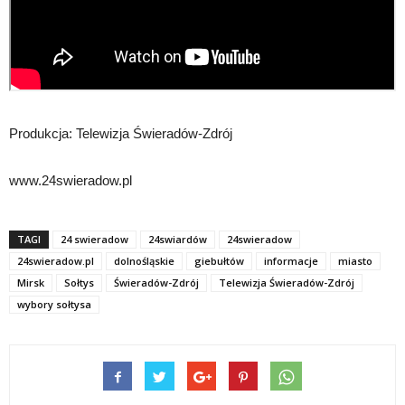
Produkcja: Telewizja Świeradów-Zdrój
www.24swieradow.pl
TAGI
24 swieradow
24swiardów
24swieradow
24swieradow.pl
dolnośląskie
giebułtów
informacje
miasto
Mirsk
Sołtys
Świeradów-Zdrój
Telewizja Świeradów-Zdrój
wybory sołtysa