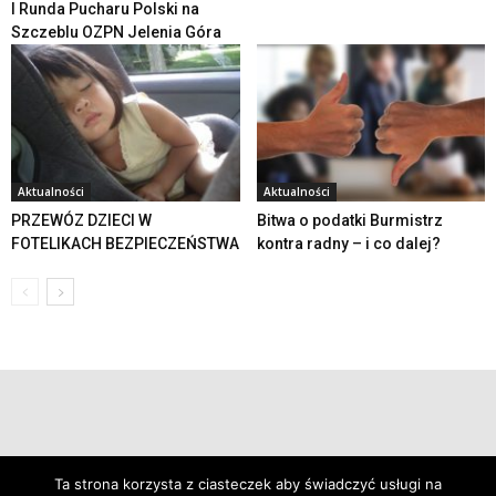
I Runda Pucharu Polski na
Szczeblu OZPN Jelenia Góra
Aktualności
Aktualności
PRZEWÓZ DZIECI W
Bitwa o podatki Burmistrz
FOTELIKACH BEZPIECZEŃSTWA
kontra radny – i co dalej?
© 2019 24swieradow.pl
Ta strona korzysta z ciasteczek aby świadczyć usługi na