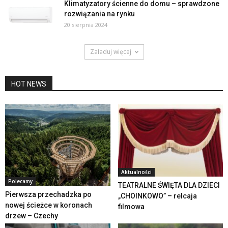
Klimatyzatory ścienne do domu – sprawdzone
rozwiązania na rynku
20 sierpnia 2024
Załaduj więcej
HOT NEWS
Aktualności
Polecamy
TEATRALNE ŚWIĘTA DLA DZIECI
Pierwsza przechadzka po
„CHOINKOWO” – relcaja
nowej ścieżce w koronach
filmowa
drzew – Czechy