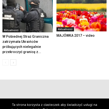
Aktualności
Aktualności
MAJÓWKA 2017 – video
W Pobiednej Straż Graniczna
zatrzymała Ukraińców
próbujących nielegalnie
przekroczyć granicę z...
© 2019 24swieradow.pl
Ta strona korzysta z ciasteczek aby świadczyć usługi na