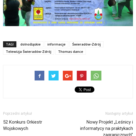
TAGI
dolnośląskie
informacje
Świeradów-Zdrój
Telewizja Świeradów-Zdrój
Thomas dance
Poprzedni artykuł
Następny artykuł
52 Konkurs Orkiestr
Nowy Projekt „Leśnicy i
Wojskowych
informatycy na praktykach
zagranicznych”