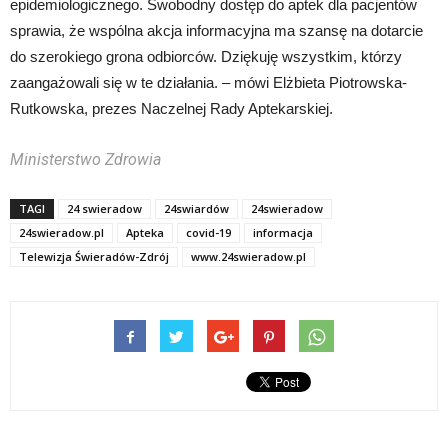
epidemiologicznego. Swobodny dostęp do aptek dla pacjentów
sprawia, że wspólna akcja informacyjna ma szansę na dotarcie
do szerokiego grona odbiorców. Dziękuję wszystkim, którzy
zaangażowali się w te działania. – mówi Elżbieta Piotrowska-
Rutkowska, prezes Naczelnej Rady Aptekarskiej.
Ministerstwo Zdrowia
TAGI
24 swieradow
24swiardów
24swieradow
24swieradow.pl
Apteka
covid-19
informacja
Telewizja Świeradów-Zdrój
www.24swieradow.pl