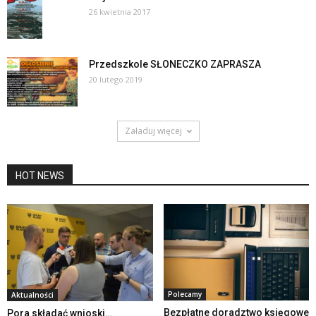
26 kwietnia 2017
Przedszkole SŁONECZKO ZAPRASZA
20 lutego 2019
Załaduj więcej
HOT NEWS
Polecamy
Aktualności
Bezpłatne doradztwo księgowe
Pora składać wnioski…