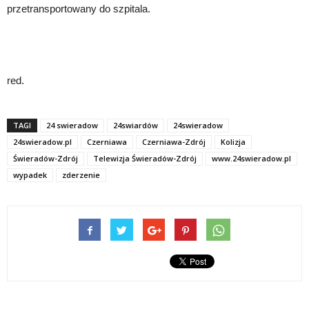
przetransportowany do szpitala.
red.
TAGI
24 swieradow
24swiardów
24swieradow
24swieradow.pl
Czerniawa
Czerniawa-Zdrój
Kolizja
Świeradów-Zdrój
Telewizja Świeradów-Zdrój
www.24swieradow.pl
wypadek
zderzenie