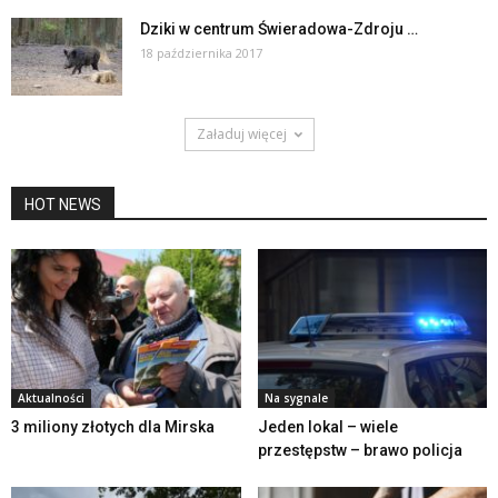
Dziki w centrum Świeradowa-Zdroju …
18 października 2017
Załaduj więcej
HOT NEWS
Aktualności
Na sygnale
3 miliony złotych dla Mirska
Jeden lokal – wiele
przestępstw – brawo policja