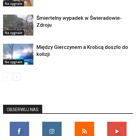
Na sygnale
Śmiertelny wypadek w Świeradowie-
Zdroju
Na sygnale
Między Gierczynem a Krobcą doszło do
kolizji
Na sygnale
OBSERWUJ NAS