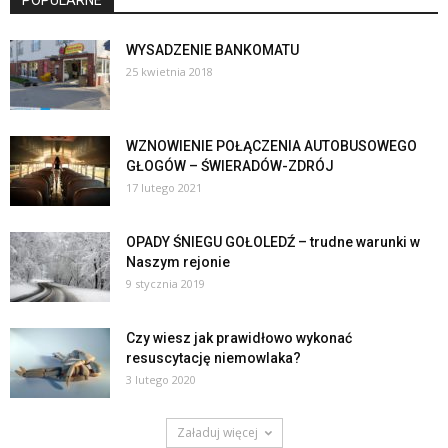
WYSADZENIE BANKOMATU
25 kwietnia 2018
WZNOWIENIE POŁĄCZENIA AUTOBUSOWEGO
GŁOGÓW – ŚWIERADÓW-ZDRÓJ
17 lutego 2021
OPADY ŚNIEGU GOŁOLEDŹ – trudne warunki w
Naszym rejonie
9 stycznia 2019
Czy wiesz jak prawidłowo wykonać
resuscytację niemowlaka?
3 lutego 2020
Załaduj więcej