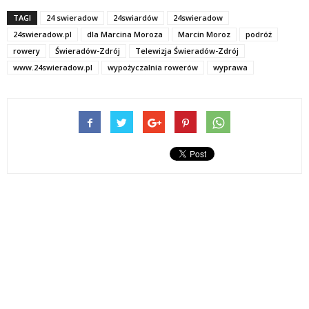
TAGI
24 swieradow
24swiardów
24swieradow
24swieradow.pl
dla Marcina Moroza
Marcin Moroz
podróż
rowery
Świeradów-Zdrój
Telewizja Świeradów-Zdrój
www.24swieradow.pl
wypożyczalnia rowerów
wyprawa