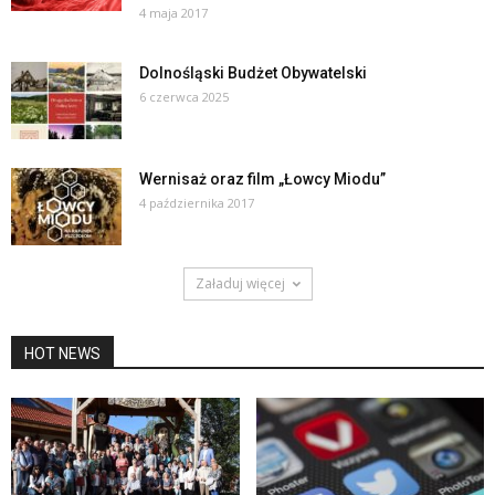
4 maja 2017
Dolnośląski Budżet Obywatelski
6 czerwca 2025
Wernisaż oraz film „Łowcy Miodu”
4 października 2017
Załaduj więcej
HOT NEWS