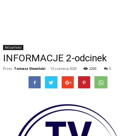
Aktualności
INFORMACJE 2-odcinek
Przez
Tomasz Słowiński
-
13 czerwca 2020
2290
0