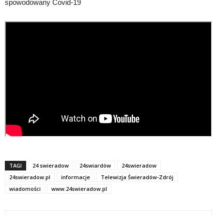
spowodowany Covid-19
TAGI
24 swieradow
24swiardów
24swieradow
24swieradow.pl
informacje
Telewizja Świeradów-Zdrój
wiadomości
www.24swieradow.pl