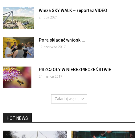
Wieża SKY WALK – reportaż VIDEO
2 lipca 2021
Pora składać wnioski…
12 czerwca 2017
PSZCZOŁY W NIEBEZPIECZEŃSTWIE
24 marca 2017
Załaduj więcej
HOT NEWS