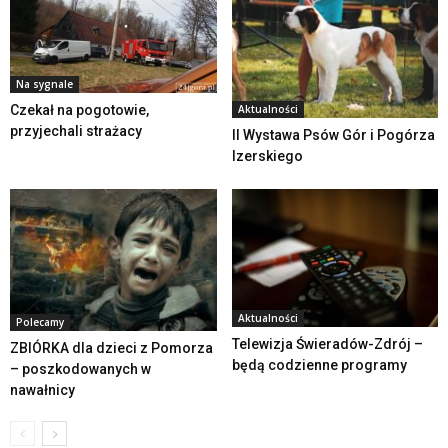
Na sygnale
Czekał na pogotowie,
Aktualności
przyjechali strażacy
II Wystawa Psów Gór i Pogórza
Izerskiego
Aktualności
Polecamy
Telewizja Świeradów-Zdrój –
ZBIÓRKA dla dzieci z Pomorza
będą codzienne programy
– poszkodowanych w
nawałnicy