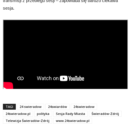
transmisji z przebiegu sesji – zapowiada się bardzo ciekawa
sesja.
TAGI
24 swieradow
24swiardów
24swieradow
24swieradow.pl
polityka
Sesja Rady Miasta
Świeradów-Zdrój
Telewizja Świeradów-Zdrój
www.24swieradow.pl