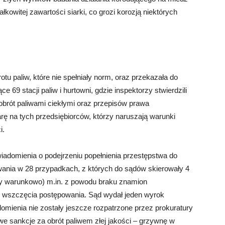
owitej zawartości siarki, co grozi korozją niektórych
otu paliw, które nie spełniały norm, oraz przekazała do
 69 stacji paliw i hurtowni, gdzie inspektorzy stwierdzili
obrót paliwami ciekłymi oraz przepisów prawa
 na tych przedsiębiorców, którzy naruszają warunki
i.
iadomienia o podejrzeniu popełnienia przestępstwa do
ania w 28 przypadkach, z których do sądów skierowały 4
zy warunkowo) m.in. z powodu braku znamion
 wszczęcia postępowania. Sąd wydał jeden wyrok
adomienia nie zostały jeszcze rozpatrzone przez prokuratury
we sankcje za obrót paliwem złej jakości – grzywnę w