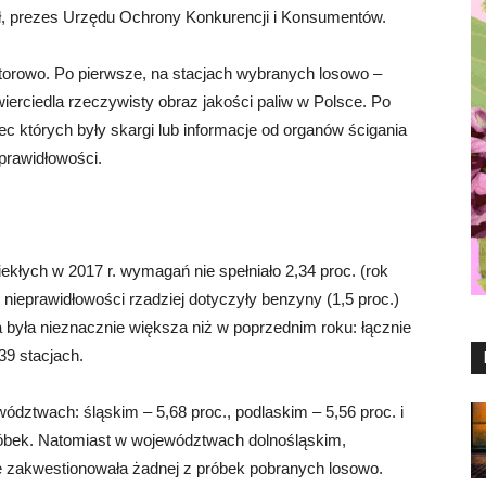
, prezes Urzędu Ochrony Konkurencji i Konsumentów.
utorowo. Po pierwsze, na stacjach wybranych losowo –
wierciedla rzeczywisty obraz jakości paliw w Polsce. Po
c których były skargi lub informacje od organów ścigania
eprawidłowości.
kłych w 2017 r. wymagań nie spełniało 2,34 proc. (rok
, nieprawidłowości rzadziej dotyczyły benzyny (1,5 proc.)
a była nieznacznie większa niż w poprzednim roku: łącznie
39 stacjach.
ództwach: śląskim – 5,68 proc., podlaskim – 5,56 proc. i
óbek. Natomiast w województwach dolnośląskim,
e zakwestionowała żadnej z próbek pobranych losowo.