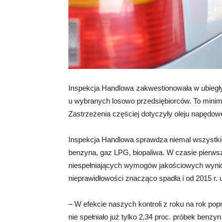
Inspekcja Handlowa zakwestionowała w ubiegły
u wybranych losowo przedsiębiorców. To minima
Zastrzeżenia częściej dotyczyły oleju napędow
Inspekcja Handlowa sprawdza niemal wszystkie
benzyna, gaz LPG, biopaliwa. W czasie pierwsze
niespełniających wymogów jakościowych wyniós
nieprawidłowości znacząco spadła i od 2015 r. 
– W efekcie naszych kontroli z roku na rok pop
nie spełniało już tylko 2,34 proc. próbek ben