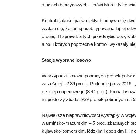
stacjach benzynowych – mówi Marek Niechciał
Kontrola jakości paliw ciekłych odbywa się dw
wydaje się, że ten sposób typowania lepiej odz
drugie, IH sprawdza tych przedsiębiorców, wobe
albo u których poprzednie kontroli wykazały ni
Stacje wybrane losowo
W przypadku losowo pobranych próbek paliw cie
wcześniej – 2,36 proc.). Podobnie jak w 2016 r.
niż oleju napędowego (3,44 proc). Próba losow
inspektorzy zbadali 939 próbek pobranych na 9
Największe nieprawidłowości wystąpiły w wojew
warmińsko-mazurskim – 5 proc. zbadanych pr
kujawsko-pomorskim, łódzkim i opolskim IH ni