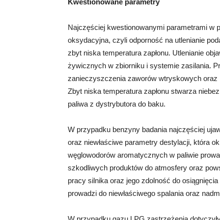
Kwestionowane parametry
Najczęściej kwestionowanymi parametrami w pr
oksydacyjna, czyli odporność na utlenianie po
zbyt niska temperatura zapłonu. Utlenianie ob
żywicznych w zbiorniku i systemie zasilania. Pr
zanieczyszczenia zaworów wtryskowych oraz i
Zbyt niska temperatura zapłonu stwarza niebe
paliwa z dystrybutora do baku.
W przypadku benzyny badania najczęściej uja
oraz niewłaściwe parametry destylacji, która o
węglowodorów aromatycznych w paliwie prowad
szkodliwych produktów do atmosfery oraz pow
pracy silnika oraz jego zdolność do osiągnięc
prowadzi do niewłaściwego spalania oraz nadmi
W przypadku gazu LPG zastrzeżenia dotyczyły