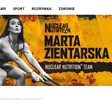
Twoje
AMY
SPORT
ROZRYWKA
ZDROWIE
lokalne
źródło
rawdziła jakość paliw w 2017 r.
informacji