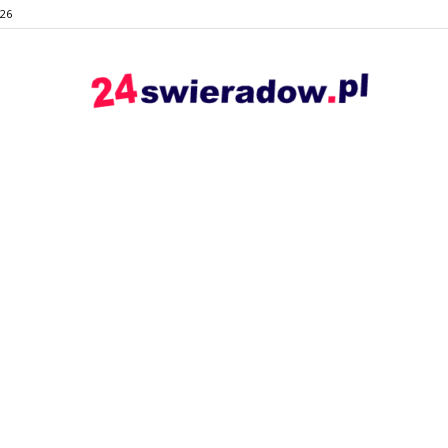
026
24swieradow.pl
–