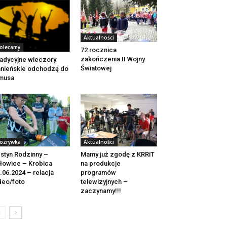
Aktualności
olecamy
72 rocznica
zakończenia II Wojny
adycyjne wieczory
Światowej
nieńskie odchodzą do
musa
ozrywka
Aktualności
styn Rodzinny –
Mamy już zgodę z KRRiT
łowice – Krobica
na produkcje
.06.2024 – relacja
programów
deo/foto
telewizyjnych –
zaczynamy!!!