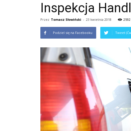
Inspekcja Handl
Przez
Tomasz Słowiński
-
23 kwietnia 2018
2592
Podziel się na Facebooku
Tweet (Ćw