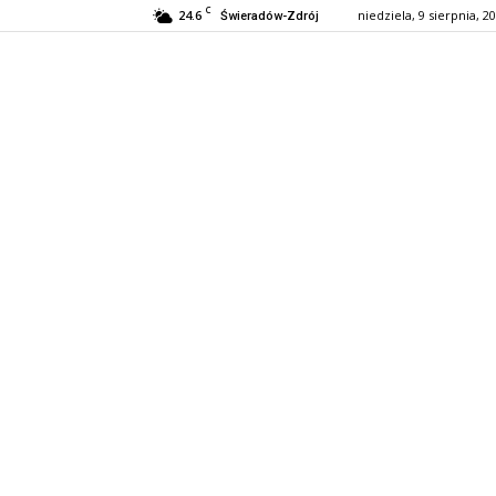
C
24.6
niedziela, 9 sierpnia, 2
Świeradów-Zdrój