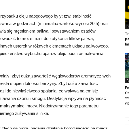
zypadku oleju napędowego były: tzw. stabilność
dawana w godzinach (minimalna wartość wynosi 20 h) oraz
P
jawia się mętnieniem paliwa i powstawaniem osadów
Tr
owadzić to może m.in. do zatykania filtrów paliwa,
pa
la
nnych usterek w różnych elementach układu paliwowego.
zpieczeństwo wybuchu oparów oleju podczas nalewania
wniały: zbyt dużą zawartość węglowodorów aromatycznych
R
kreśla stopień lotności benzyny. Zbyt duża zawartość
Fe
zi do niewłaściwego spalania, co wpływa na emisję
Or
stawania ozonu i smogu. Destylacja wpływa na płynność
22
vi
ia maksymalnej mocy. Niedotrzymanie tego parametru
ernego zużywania silnika.
 złych wyników badania działania korodującego na miedź