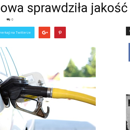
owa sprawdziła jakość 
0
ierkaj) na Twitterze