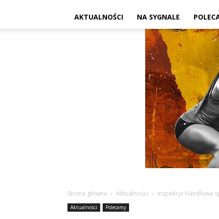
AKTUALNOŚCI
NA SYGNALE
POLEC
Strona główna
Aktualności
Inspekcja Handlowa sp
Aktualności
Polecamy