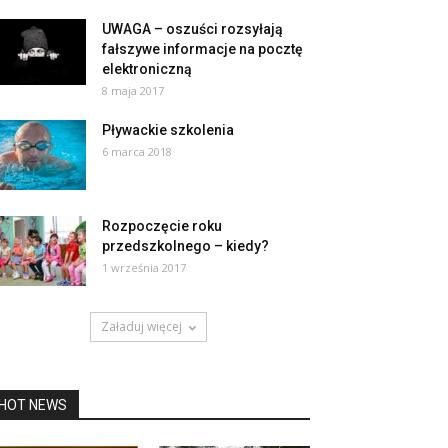
UWAGA – oszuści rozsyłają
fałszywe informacje na pocztę
elektroniczną
8 maja 2017
Pływackie szkolenia
6 marca 2018
Rozpoczęcie roku
przedszkolnego – kiedy?
1 września 2017
Załaduj więcej
HOT NEWS