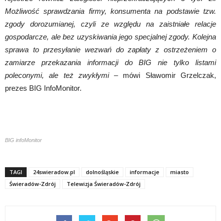
Możliwość sprawdzania firmy, konsumenta na podstawie tzw.
zgody dorozumianej, czyli ze względu na zaistniałe relacje
gospodarcze, ale bez uzyskiwania jego specjalnej zgody. Kolejna
sprawa to przesyłanie wezwań do zapłaty z ostrzeżeniem o
zamiarze przekazania informacji do BIG nie tylko listami
poleconymi, ale też zwykłymi
– mówi Sławomir Grzelczak,
prezes BIG InfoMonitor
.
BIG infoMonitor
TAGI
24swieradow.pl
dolnośląskie
informacje
miasto
Świeradów-Zdrój
Telewizja Świeradów-Zdrój