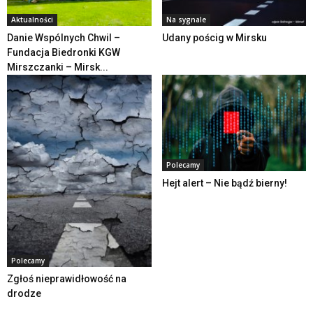
Aktualności
Na sygnale
Danie Wspólnych Chwil –
Udany pościg w Mirsku
Fundacja Biedronki KGW
Mirszczanki – Mirsk...
Polecamy
Hejt alert – Nie bądź bierny!
Polecamy
Zgłoś nieprawidłowość na
drodze