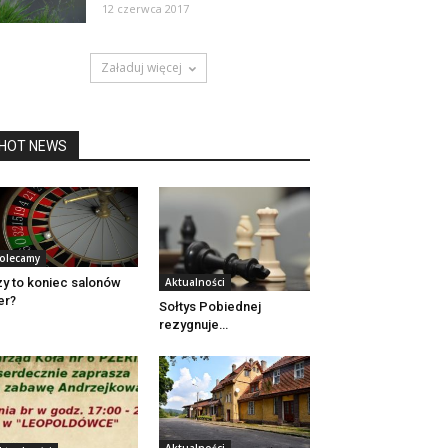
12 czerwca 2017
Załaduj więcej
HOT NEWS
olecamy
y to koniec salonów
Aktualności
er?
Sołtys Pobiednej
rezygnuje…