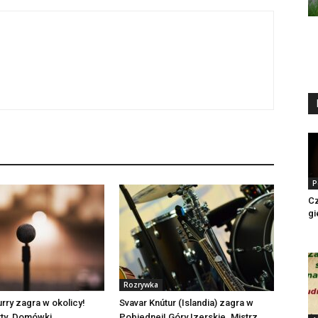
P
Cz
gi
Rozrywka
rry zagra w okolicy!
Svavar Knútur (Islandia) zagra w
ty. Domówki
Pobiednej! Góry Izerskie. Mistrz