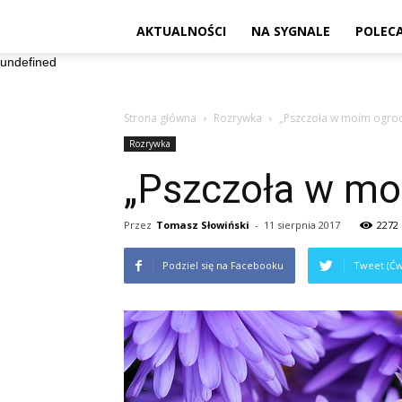
AKTUALNOŚCI
NA SYGNALE
POLEC
undefined
Strona główna
Rozrywka
„Pszczoła w moim ogrodz
Rozrywka
„Pszczoła w mo
Przez
Tomasz Słowiński
-
11 sierpnia 2017
2272
Podziel się na Facebooku
Tweet (Ćw