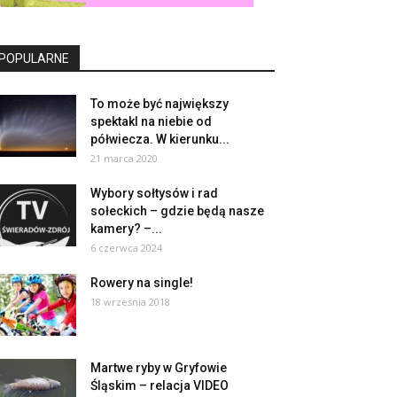
POPULARNE
To może być największy
spektakl na niebie od
półwiecza. W kierunku...
21 marca 2020
Wybory sołtysów i rad
sołeckich – gdzie będą nasze
kamery? –...
6 czerwca 2024
Rowery na single!
18 września 2018
Martwe ryby w Gryfowie
Śląskim – relacja VIDEO