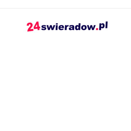
24swieradow.pl
–