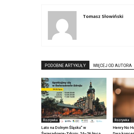
Tomasz Słowiński
PODOBNE ARTYKUŁY
WIĘCEJ OD AUTORA
Rozrywka
Rozrywka
Lato na Dolnym Śląsku” w
Henry No Hu
Świeradowie-Zdroju, 24–26 lipca
Dwa koncer