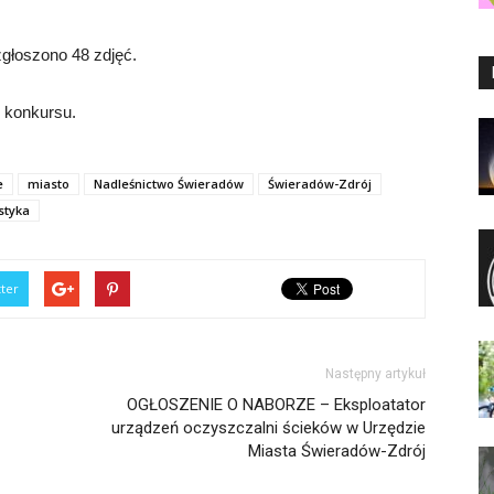
zgłoszono 48 zdjęć.
 konkursu.
e
miasto
Nadleśnictwo Świeradów
Świeradów-Zdrój
styka
tter
Następny artykuł
OGŁOSZENIE O NABORZE – Eksploatator
urządzeń oczyszczalni ścieków w Urzędzie
Miasta Świeradów-Zdrój