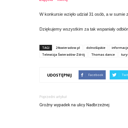
W konkursie wzięło udział 31 osób, a w sumie 
Dziękujemy wszystkim za tak wspaniały odbiór
TAGI
24swieradow.pl
dolnośląskie
informacj
Telewizja Świeradów-Zdrój
Thomas dance
tury
UDOSTĘPNIJ
Facebook
Twi
Poprzedni artykuł
Groźny wypadek na ulicy Nadbrzeżnej