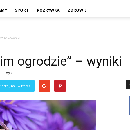
Twoje
AMY
SPORT
ROZRYWKA
ZDROWIE
ie” – wyniki
lokalne
im ogrodzie” – wyniki
0
źródło
ierkaj) na Twitterze
informacji