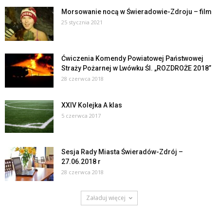
Morsowanie nocą w Świeradowie-Zdroju – film
25 stycznia 2021
Ćwiczenia Komendy Powiatowej Państwowej
Straży Pożarnej w Lwówku Śl. „ROZDROŻE 2018”
28 czerwca 2018
XXIV Kolejka A klas
5 czerwca 2017
Sesja Rady Miasta Świeradów-Zdrój –
27.06.2018 r
28 czerwca 2018
Załaduj więcej