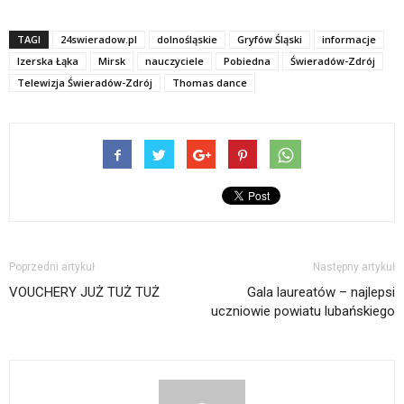
TAGI
24swieradow.pl
dolnośląskie
Gryfów Śląski
informacje
Izerska Łąka
Mirsk
nauczyciele
Pobiedna
Świeradów-Zdrój
Telewizja Świeradów-Zdrój
Thomas dance
Poprzedni artykuł
Następny artykuł
VOUCHERY JUŻ TUŻ TUŻ
Gala laureatów – najlepsi
uczniowie powiatu lubańskiego