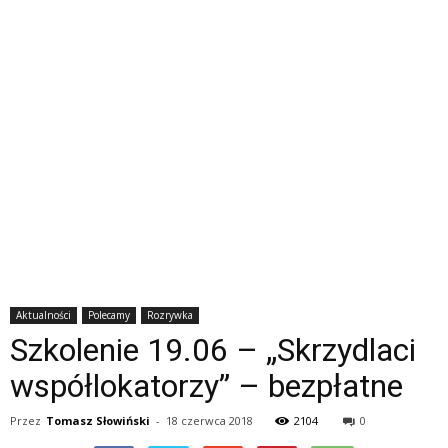
Aktualności
Polecamy
Rozrywka
Szkolenie 19.06 – „Skrzydlaci
współlokatorzy” – bezpłatne
Przez
Tomasz Słowiński
-
18 czerwca 2018
2104
0