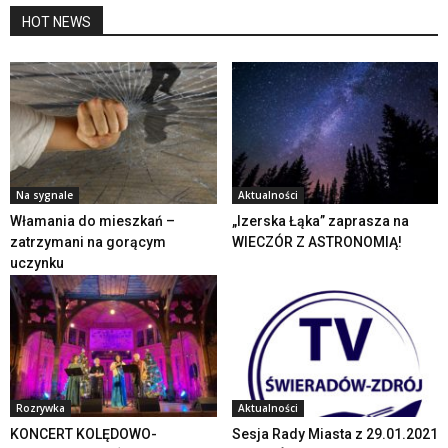
HOT NEWS
Na sygnale
Aktualności
Włamania do mieszkań –
„Izerska Łąka” zaprasza na
zatrzymani na gorącym
WIECZÓR Z ASTRONOMIĄ!
uczynku
Rozrywka
Aktualności
KONCERT KOLĘDOWO-
Sesja Rady Miasta z 29.01.2021