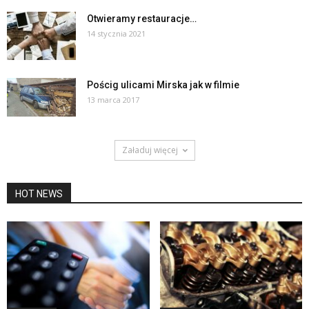
Otwieramy restauracje…
14 stycznia 2021
Pościg ulicami Mirska jak w filmie
13 marca 2017
Załaduj więcej
HOT NEWS