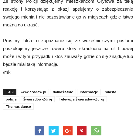
Ze strony Policji dziękujemy mieszkańcom Gryfowa za taką
reakcję i korzystając z okazji apelujemy o zabezpieczanie
swojego mienia i nie pozostawianie go w miejscach gdzie łatwo
można go ukraść.
Prosimy także o zapoznanie się ze wcześniejszymi postami
poszukujemy jeszcze roweru który skradziono na ul. Lipowej
może i w tym przypadku ktoś zauważy gdzie on się znajduje lub
będzie miał taką informację.
/mk
TAGI
24swieradow.pl
dolnośląskie
informacje
miasto
policja
Świeradów-Zdrój
Telewizja Świeradów-Zdrój
Thomas dance