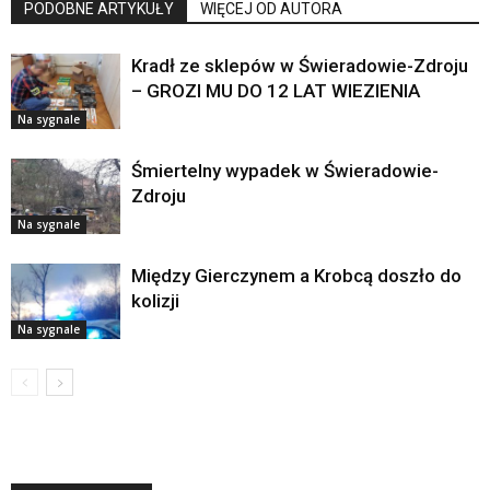
PODOBNE ARTYKUŁY
WIĘCEJ OD AUTORA
Kradł ze sklepów w Świeradowie-Zdroju
– GROZI MU DO 12 LAT WIEZIENIA
Na sygnale
Śmiertelny wypadek w Świeradowie-
Zdroju
Na sygnale
Między Gierczynem a Krobcą doszło do
kolizji
Na sygnale