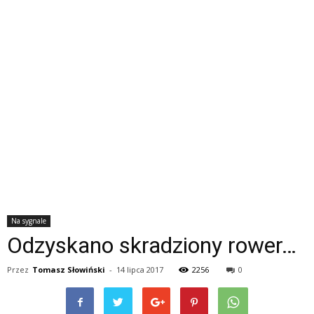
Na sygnale
Odzyskano skradziony rower…
Przez
Tomasz Słowiński
-
14 lipca 2017
2256
0