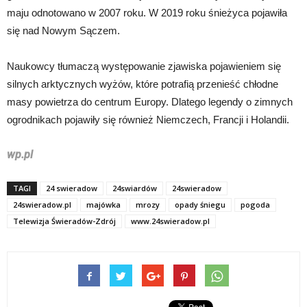
maju odnotowano w 2007 roku. W 2019 roku śnieżyca pojawiła
się nad Nowym Sączem.
Naukowcy tłumaczą występowanie zjawiska pojawieniem się
silnych arktycznych wyżów, które potrafią przenieść chłodne
masy powietrza do centrum Europy. Dlatego legendy o zimnych
ogrodnikach pojawiły się również Niemczech, Francji i Holandii.
wp.pl
TAGI
24 swieradow
24swiardów
24swieradow
24swieradow.pl
majówka
mrozy
opady śniegu
pogoda
Telewizja Świeradów-Zdrój
www.24swieradow.pl