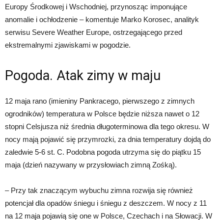
Europy Środkowej i Wschodniej, przynosząc imponujące
anomalie i ochłodzenie – komentuje Marko Korosec, analityk
serwisu Severe Weather Europe, ostrzegającego przed
ekstremalnymi zjawiskami w pogodzie.
Pogoda. Atak zimy w maju
12 maja rano (imieniny Pankracego, pierwszego z zimnych
ogrodników) temperatura w Polsce będzie niższa nawet o 12
stopni Celsjusza niż średnia długoterminowa dla tego okresu. W
nocy mają pojawić się przymrozki, za dnia temperatury dojdą do
zaledwie 5-6 st. C. Podobna pogoda utrzyma się do piątku 15
maja (dzień nazywany w przysłowiach zimną Zośką).
– Przy tak znaczącym wybuchu zimna rozwija się również
potencjał dla opadów śniegu i śniegu z deszczem. W nocy z 11
na 12 maja pojawią się one w Polsce, Czechach i na Słowacji. W