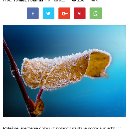
Przez
Tomasz Słowiński
-
6 maja 2020
2263
0
Potężne uderzenie chłodu z północy szykuje pogoda między 11