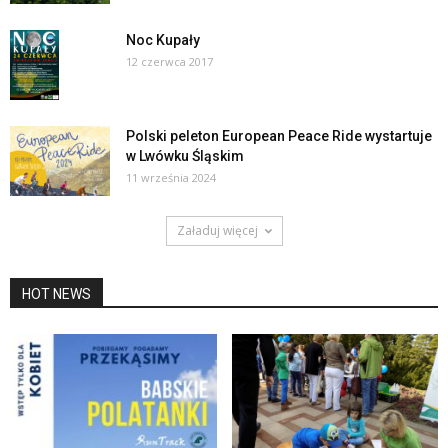
Noc Kupały
12 czerwca 2017
Polski peleton European Peace Ride wystartuje
w Lwówku Śląskim
11 września 2024
Załaduj więcej
HOT NEWS