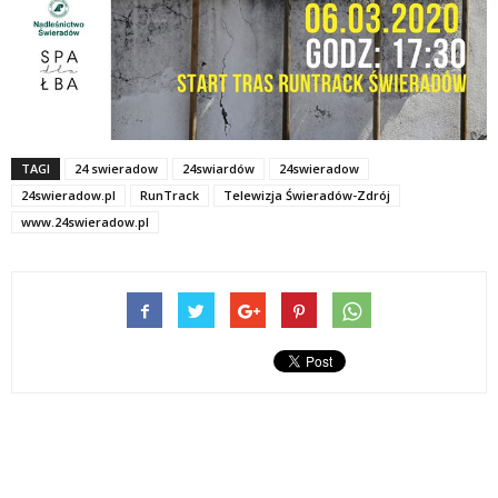
TAGI
24 swieradow
24swiardów
24swieradow
24swieradow.pl
RunTrack
Telewizja Świeradów-Zdrój
www.24swieradow.pl