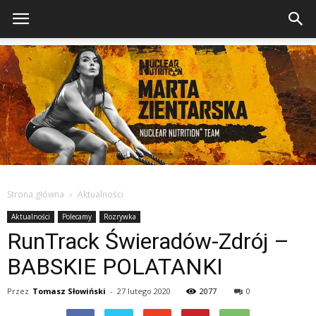
Strona główna
Aktualności
Aktualności
Polecamy
Rozrywka
RunTrack Świeradów-Zdrój –
BABSKIE POLATANKI
Przez
Tomasz Słowiński
-
27 lutego 2020
2077
0