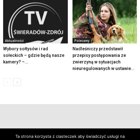
Aktualności
Polecamy
Wybory sołtysów i rad
Nadleśniczy przedstawił
sołeckich – gdzie będą nasze
przepisy postępowania ze
kamery? –...
zwierzyną w sytuacjach
nieuregulowanych w ustawie...
© 2019 24swieradow.pl
Ta strona korzysta z ciasteczek aby świadczyć usługi na