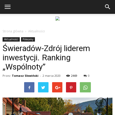
Strona główna
Aktualności
Aktualności
Polecamy
Świeradów-Zdrój liderem
inwestycji. Ranking
„Wspólnoty”
Przez
Tomasz Słowiński
-
2 marca 2020
2469
0