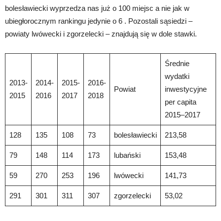
bolesławiecki wyprzedza nas już o 100 miejsc a nie jak w
ubiegłorocznym rankingu jedynie o 6 . Pozostali sąsiedzi –
powiaty lwówecki i zgorzelecki – znajdują się w dole stawki.
Średnie
wydatki
2013-
2014-
2015-
2016-
Powiat
inwestycyjne
2015
2016
2017
2018
per capita
2015–2017
128
135
108
73
bolesławiecki
213,58
79
148
114
173
lubański
153,48
59
270
253
196
lwówecki
141,73
291
301
311
307
zgorzelecki
53,02