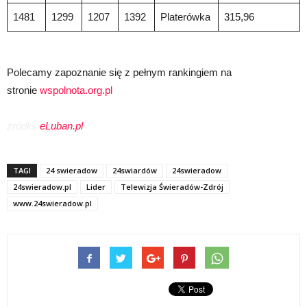
1481
1299
1207
1392
Platerówka
315,96
Polecamy zapoznanie się z pełnym rankingiem na
stronie
wspolnota.org.pl
żródło:
eLuban.pl
TAGI
24 swieradow
24swiardów
24swieradow
24swieradow.pl
Lider
Telewizja Świeradów-Zdrój
www.24swieradow.pl