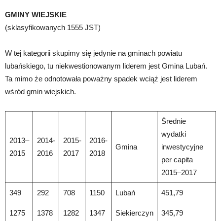
GMINY WIEJSKIE
(sklasyfikowanych 1555 JST)
W tej kategorii skupimy się jedynie na gminach powiatu
lubańskiego, tu niekwestionowanym liderem jest Gmina Lubań.
Ta mimo że odnotowała poważny spadek wciąż jest liderem
wśród gmin wiejskich.
Średnie
wydatki
2013–
2014-
2015-
2016-
Gmina
inwestycyjne
2015
2016
2017
2018
per capita
2015–2017
349
292
708
1150
Lubań
451,79
1275
1378
1282
1347
Siekierczyn
345,79