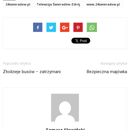
24swieradow.pl
Telewizja Świeradów-Zdrój
www.24swieradow.pl
Poprzedni artykuł
Następny artykuł
Złodzieje busów – zatrzymani
Bezpieczna majówka
Tomasz Słowiński