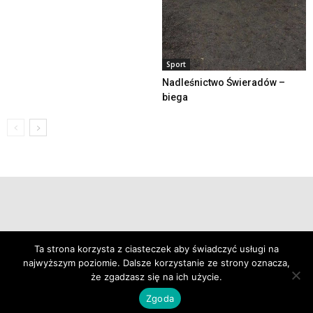
Sport
Nadleśnictwo Świeradów –
biega
© 2019 24swieradow.pl
Ta strona korzysta z ciasteczek aby świadczyć usługi na
najwyższym poziomie. Dalsze korzystanie ze strony oznacza,
że zgadzasz się na ich użycie.
Zgoda