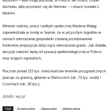
wyborem – albo mogli pozostać w Polsce, ale stracić źródło
dochodu, albo przenieść się do Niemiec – i stracić kontakt z
bliskimi.
Minister rodziny, pracy i polityki społecznej Marlena Maląg
zapowiedziała w środę w Sejmie, że w przyszłym tygodniu w
ramach odmrażania gospodarki zostaną przedstawione
konkretne propozycje dotyczące odmrażania granic. Jak dodała,
decyzje zależeć będą od sytuacji epidemiologicznej w Polsce
oraz krajach sąsiednich.
Rocznie ponad 115 tys. mieszkańców terenów przygranicznych
pracuje za granicą, głównie w Niemczech (ok. 73 tys. osób) i
Czechach (ok. 39 tys.).
źródło: wp.pl
TAGI
24 swieradow
24swiardów
24swieradow